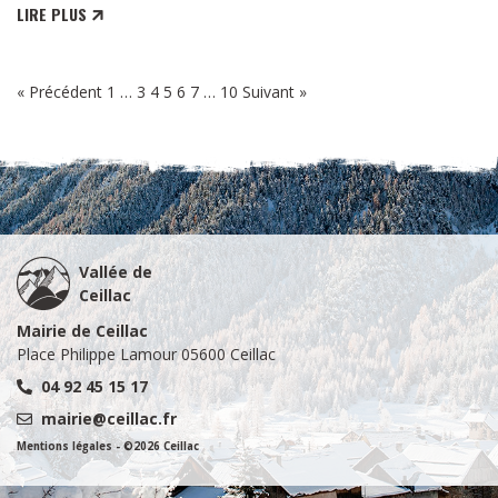
LIRE PLUS
« Précédent
1
…
3
4
5
6
7
…
10
Suivant »
Vallée de
Ceillac
Mairie de Ceillac
Place Philippe Lamour 05600 Ceillac
04 92 45 15 17
mairie@ceillac.fr
Mentions légales
- ©2026 Ceillac