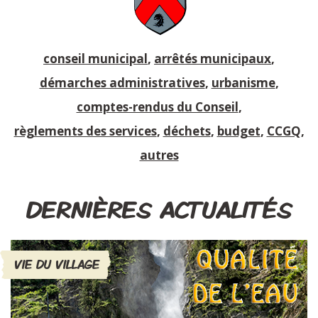
conseil municipal
,
arrêtés municipaux
,
démarches administratives
,
urbanisme
,
comptes-rendus du Conseil
,
règlements des services
,
déchets
,
budget
,
CCGQ
,
autres
DERNIÈRES ACTUALITÉS
VIE DU VILLAGE