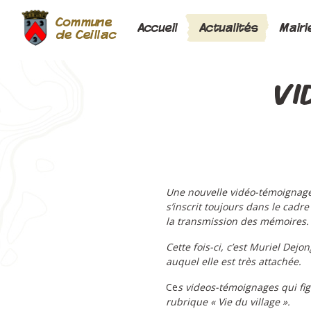
Commune
Accueil
Actualités
Mairi
de Ceillac
VI
Une nouvelle vidéo-témoignage r
s’inscrit toujours dans le cadr
la transmission des mémoires
Cette fois-ci, c’est Muriel Dej
auquel elle est très attachée.
Ce
s videos-témoignages qui fig
rubrique « Vie du village ».