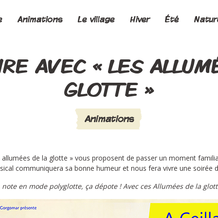
e
Animations
Le village
Hiver
Été
Natur
IRE AVEC « LES ALLUM
GLOTTE »
Animations
es allumées de la glotte » vous proposent de passer un moment familial 
ical communiquera sa bonne humeur et nous fera vivre une soirée de
ote en mode polyglotte, ça dépote ! Avec ces Allumées de la glotte,